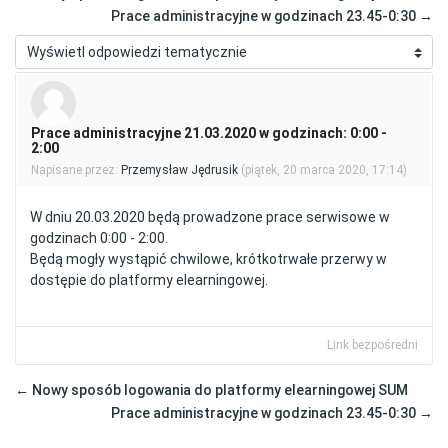
Prace administracyjne w godzinach 23.45-0:30 →
Sposób wyświetlania
Prace administracyjne 21.03.2020 w godzinach: 0:00 -
Liczba odpowiedzi: 0
2:00
Napisane przez:
Przemysław Jędrusik
(
piątek, 20 marca 2020, 17:14
)
W dniu 20.03.2020 będą prowadzone prace serwisowe w
godzinach 0:00 - 2:00.
Będą mogły wystąpić chwilowe, krótkotrwałe przerwy w
dostępie do platformy elearningowej.
Link bezpośredni
← Nowy sposób logowania do platformy elearningowej SUM
Prace administracyjne w godzinach 23.45-0:30 →