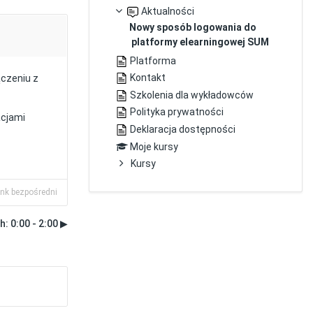
Aktualności
Nowy sposób logowania do
platformy elearningowej SUM
Platforma
Kontakt
ączeniu z
Szkolenia dla wykładowców
Polityka prywatności
acjami
Deklaracja dostępności
Moje kursy
Kursy
ink bezpośredni
 0:00 - 2:00 ▶︎