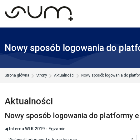
Skip to navigation
Skip to search form
Skip to login form
Skip to footer
Przejdź do głównej zawartości
Nowy sposób logowania do platf
Strona główna
Strony
Aktualności
Nowy sposób logowania do platfo
Aktualności
Nowy sposób logowania do platformy e
◀︎ Interna WLK 2019 - Egzamin
wyświetlania