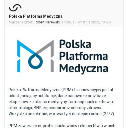
Polska Platforma Medyczna
Liczba odpowiedzi: 0
Napisane przez:
Robert Narewski
(
środa, 13 kwietnia 2022, 10:46
)
Polska Platforma Medyczna (PPM) to innowacyjny portal
udostępniający publikacje, dane badawcze oraz bazę
ekspertów z zakresu medycyny, farmacji, nauk o zdrowiu,
stomatologii, BHP, ergonomii oraz ochrony zdrowia.
Wszystko bezpłatnie, w otwartym dostępie i online (24/7).
PPM zawiera m.in. profile naukowców i ekspertów a w nich