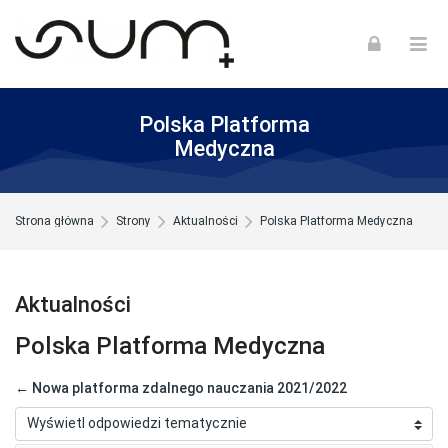
Skip to navigation
Skip to login form
Skip to footer
Przejdź do głównej zawartości
Polska Platforma
Medyczna
Strona główna
Strony
Aktualności
Polska Platforma Medyczna
Aktualności
Polska Platforma Medyczna
← Nowa platforma zdalnego nauczania 2021/2022
Sposób wyświetlania