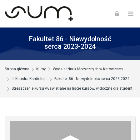
Skip to navigation
Skip to login form
Skip to footer
Przejdź do głównej zawartości
Fakultet 86 - Niewydolność
serca 2023-2024
Strona główna
Kursy
Wydział Nauk Medycznych w Katowicach
III Katedra Kardiologii
Fakultet 86 - Niewydolność serca 2023-2024
Streszczenie kursu wyświetlane na liście kursów, widoczne dla studentów