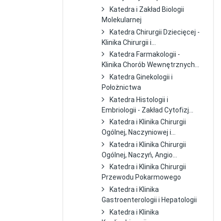
Katedra i Zakład Biologii
Molekularnej
Katedra Chirurgii Dziecięcej -
Klinika Chirurgii i...
Katedra Farmakologii -
Klinika Chorób Wewnętrznych...
Katedra Ginekologii i
Położnictwa
Katedra Histologii i
Embriologii - Zakład Cytofizj...
Katedra i Klinika Chirurgii
Ogólnej, Naczyniowej i...
Katedra i Klinika Chirurgii
Ogólnej, Naczyń, Angio...
Katedra i Klinika Chirurgii
Przewodu Pokarmowego
Katedra i Klinika
Gastroenterologii i Hepatologii
Katedra i Klinika