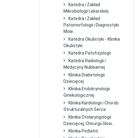
Katedra i Zakład
Mikrobiologii Lekarskiej
Katedra i Zakład
Patomorfologii i Diagnostyki
Mole...
Katedra Okulistyki - Klinika
Okulistyki
Katedra Patofizjologii
Katedra Radiologii i
Medycyny Nuklearnej
Klinika Diabetologii
Dziecięcej
Klinika Endokrynologii
Ginekologicznej
Klinika Kardiologii i Chorób
Strukturalnych Serca
Klinika Otolaryngologii
Dziecięcej, Chirurgii Głow...
Klinika Pediatrii