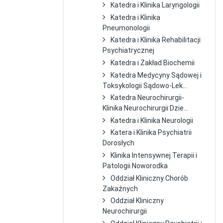
Katedra i Klinika Laryngologii
Katedra i Klinika
Pneumonologii
Katedra i Klinika Rehabilitacji
Psychiatrycznej
Katedra i Zakład Biochemii
Katedra Medycyny Sądowej i
Toksykologii Sądowo-Lek...
Katedra Neurochirurgii-
Klinika Neurochirurgii Dzie...
Katedra i Klinika Neurologii
Katera i Klinika Psychiatrii
Dorosłych
Klinika Intensywnej Terapii i
Patologii Noworodka
Oddział Kliniczny Chorób
Zakaźnych
Oddział Kliniczny
Neurochirurgii