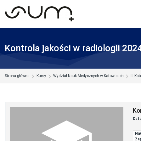
Skip to navigation
Skip to search form
Skip to login form
Skip to footer
Przejdź do głównej zawartości
Kontrola jakości w radiologii 202
Strona główna
Kursy
Wydział Nauk Medycznych w Katowicach
III Ka
Ko
Data
Nau
Zap