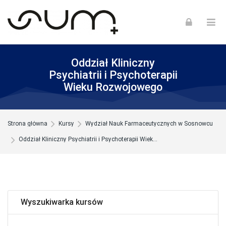
Skip to navigation
Skip to login form
Skip to footer
Przejdź do głównej zawartości
Oddział Kliniczny
Psychiatrii i Psychoterapii
Wieku Rozwojowego
Strona główna
Kursy
Wydział Nauk Farmaceutycznych w Sosnowcu
Oddział Kliniczny Psychiatrii i Psychoterapii Wiek...
Pomiń Wyszukiwarka kursów
Wyszukiwarka kursów