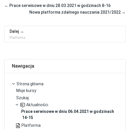
← Prace serwisowe w dniu 28.03.2021 w godzinach 8-16
Nowa platforma zdalnego nauczania 2021/2022 →
Dalej
Platforma
Pomiń Nawigacja
Nawigacja
Strona główna
Moje kursy
Szukaj
Aktualności
Prace serwisowe w dniu 06.04.2021 w godzinach
14-15
Platforma