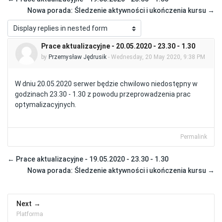
Nowa porada: Śledzenie aktywności i ukończenia kursu →
Display mode
Prace aktualizacyjne - 20.05.2020 - 23.30 - 1.30
Number of replies: 0
by
Przemysław Jędrusik
-
Wednesday, 20 May 2020, 9:38 PM
W dniu 20.05.2020 serwer będzie chwilowo niedostępny w
godzinach 23.30 - 1.30 z powodu przeprowadzenia prac
optymalizacyjnych.
Permalink
← Prace aktualizacyjne - 19.05.2020 - 23.30 - 1.30
Nowa porada: Śledzenie aktywności i ukończenia kursu →
Next
Platforma