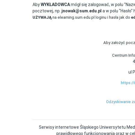
Aby
WYKŁADOWCA
mógł się zalogować, w polu "Naz
pocztowej, np.
jnowak@sum.edu.pl
a w polu "Hasło" 
UŻYWAJĄ
na elearning.sum.edu.pl loginu i hasła jak do
e
Aby założyć pocz
Centrum Info
4
ul 
https:/
Odzyskiwanie z
Serwisy internetowe Śląskiego Uniwersytetu Medy
prawidłowego funkcjonowania oraz w cel