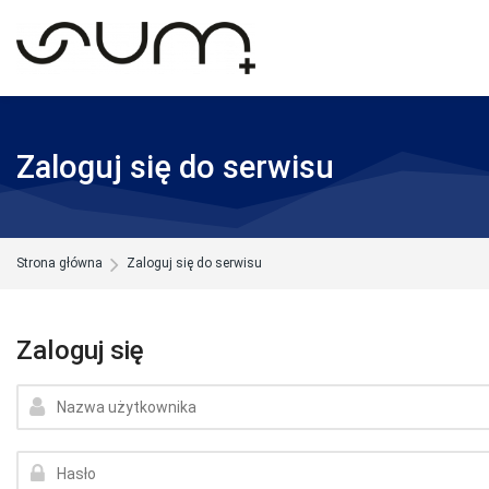
Skip to navigation
Skip to search form
Skip to login form
Skip to footer
Przejdź do głównej zawartości
Zaloguj się do serwisu
Strona główna
Zaloguj się do serwisu
Zaloguj się
Nazwa użytkownika
Hasło