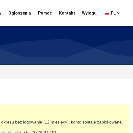
w
Ogłoszenia
Pomoc
Kontakt
Wyloguj
PL
okresu bez logowania (12 miesięcy), konto zostaje zablokowane.
um.edu.pl
lub tel. 32 208 8401