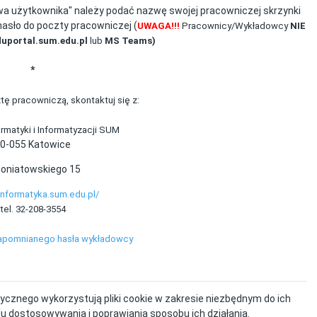
wa użytkownika" należy podać nazwę swojej pracowniczej skrzynki
hasło do poczty pracowniczej (
UWAGA!!!
Pracownicy/Wykładowcy
NIE
duportal.sum.edu.pl
lub
MS Teams)
*
tę pracowniczą, skontaktuj się z:
rmatyki i Informatyzacji SUM
0-055 Katowice
Poniatowskiego 15
/informatyka.sum.edu.pl/
tel. 32-208-3554
apomnianego hasła wykładowcy
cznego wykorzystują pliki cookie w zakresie niezbędnym do ich
u dostosowywania i poprawiania sposobu ich działania.