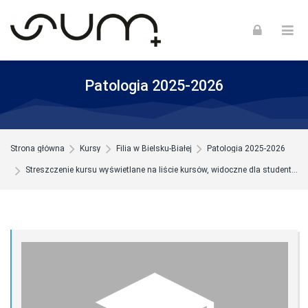
Skip to navigation
Skip to login form
Skip to footer
Przejdź do głównej zawartości
Patologia 2025-2026
Strona główna
Kursy
Filia w Bielsku-Białej
Patologia 2025-2026
Streszczenie kursu wyświetlane na liście kursów, widoczne dla studentów